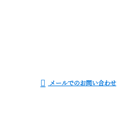
お電話でのお問い合わせ
080-9987-1380
足場工事・鉄骨建
方など鳶工事なら
受付／8：00～20：00 ※営業電話お断り
メールでのお問い合わせ
熟練の鳶職人が集う神奈川県横浜市の株式会社雅架設
へ
ホーム