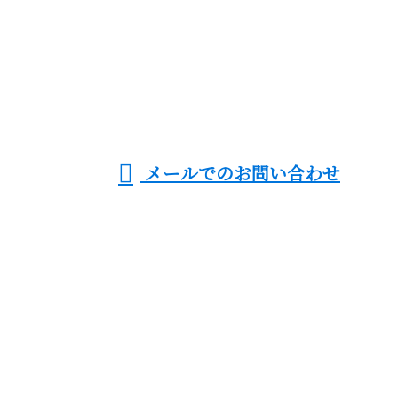
080-9987-1380
足場工事・鉄骨建
方など鳶工事なら
受付／8：00～20：00 ※営業電話お断り
メールでのお問い合わせ
熟練の鳶職人が集う神奈川県横浜市の株式会社雅架設
へ
ホーム
業務案内
こだわり
採用情報
ブログ