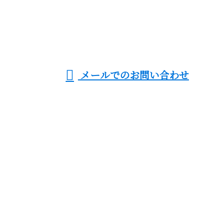
足場工事・鉄骨建
方など鳶工事なら
受付／8：00～20：00 ※営業電話お断り
メールでのお問い合わせ
熟練の鳶職人が集う神奈川県横浜市の株式会社雅架設
へ
ホーム
業務案内
こだわり
採用情報
ブログ
会社概要
サイトマップ