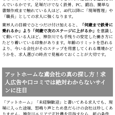
んでいるかです。足場だけでなく鉄骨、PC、鍛冶、簡単な
書類作成まで触れている人ほど、40代以降に「現場管理」や
「職長」としての求人に強くなります。
業界人の目線でひとつだけ付け加えると、
「何歳まで鉄骨に
乗れるか」より「何歳で次のステージに上がるか」
を意識し
て動いている人ほど、神奈川でも手残りの安定した働き方に
たどり着いている印象があります。年齢のリミットを恐れる
より、今いる会社がそのステップを用意してくれる環境かど
うかを、求人選びの時点で見極めておくことが大切です。
アットホームな鳶会社の真の探し方！求
人広告や口コミでは絶対わからないサイ
ンに注目
「アットホーム」「未経験歓迎」と書いてある求人でも、現
場に入った途端、怒鳴り声とため息だらけの会社は珍しくあ
りません。神奈川エリアで正社員を目指すなら、紙の条件