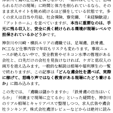
られるだけの現場」に時間と体力を削られているなら、その
まま求人サイトを眺め続けるほど損をしている状態です。多
くの求人は日当や月給、社会保険、寮完備、「未経験歓迎」
「アットホーム」を並べていますが、
本当に重要なのは、手
元に残る収入と、安全に長く続けられる環境が現場レベルで
担保されているかどうか
です。
神奈川や川崎・横浜エリアの鳶職では、足場鳶、鉄骨鳶、
PC工など仕事内容で年収もリスクも変わります。事故ニュ
ースが絶えない中で、安全教育やゼネコン水準の管理がある
会社と、口先だけの会社を見抜けなければ、ケガと低収入の
両方を抱え込みます。一般的な解説は相場や福利厚生の一覧
で終わりますが、この記事は
「どんな鳶会社を選べば、実際
に稼げて、怒鳴り声ではなく教育がある現場にたどり着ける
か」
に踏み込みます。
この先では、「鳶職は儲かりますか」「鉄骨鳶の日当はいく
らか」「何歳まで現場に立てるか」といった疑問を、神奈川
のリアル相場とキャリアパスで整理しつつ、求人広告や鳶会
社ランキング、株式会社鳶洋レビューなどからは絶対に読み