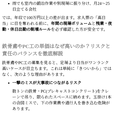
雨でも室内の鍛冶作業や別現場に振り分け、月24～25
日立てる会社
では、年収で100万円以上の差が出ます。求人票の「高日
当」に目を奪われる前に、
年間の現場ボリューム
と
残業・夜
勤・休日出勤の割増ルール
を必ず確認した方が安全です。
鉄骨鳶やPC工の単価はなぜ高いのか？リスクと
責任のバランスを徹底解説
鉄骨鳶やPC工の募集を見ると、足場より日当がワンランク
高いケースが目立ちます。これは単純に「きついから」では
なく、次のような理由があります。
一撃のミスが大事故につながるリスク
数トンの鉄骨・PC(プレキャストコンクリート)をクレ
ーンで吊り、限られたスペースに納めます。玉掛け1本
の合図ミスで、下の作業員や通行人を巻き込む危険が
あります。