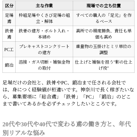
区分
主な作業
現場での立ち位置
足場
枠組足場やくさび足場の組
すべての職人の「足元」を作
鳶
立・解体
るベース
鉄骨
鉄骨の建方・ボルト入れ・
高所での精度勝負、責任も単
鳶
本締め
価も高め
プレキャストコンクリート
重量物の玉掛けとミリ単位の
PC工
の建方
調整
溶接・ガス切断・補強金物
仕上げと補強を担う“影の仕上
鍛冶
の取付
げ役”
足場だけの会社と、鉄骨やPC、鍛冶まで任される会社で
は、身につく経験値が桁違いです。神奈川で長く稼ぎたいな
ら、募集要項に「総合鳶」「鉄骨」「PC」「鍛冶」のどこ
まで書いてあるかを必ずチェックしたいところです。
20代や30代や40代で変わる鳶の働き方と、年代
別リアルな悩み