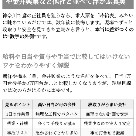
や金井興業など他社と並べて浮かぶ真実
神奈川で鳶の正社員を狙うなら、求人票を「時給表」みたい
に眺めているだけでは、数年後に後悔します。現場でずっと
段取りと安全を見てきた立場から言うと、
本当に差がつくの
は“数字の外側”
です。
給料や日当や賞与や手当で比較してはいけない
ワケをわかりやすく解説
鳶洋や橋本工業、金井興業のような名前を並べて、日当1万
円台後半か2万円台か…と比較したくなりますが、現場目線
では次の方がはるかに重要です。
見るポイント
高い日当だけの会社
段取りがうまい会社
1日の作業量
無理な工程でバタバタ
無理のない計画で安定
残業・待機
多くて手残りが減る
残業少なめで実入り安定
事故リスク
急かされてヒヤリ多め
事前打合せで激減