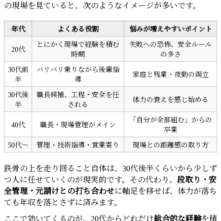
の現場を見ていると、次のようなイメージが多いです。
年代
よくある役割
悩みが増えやすいポイント
とにかく現場で経験を積む
失敗への恐怖、安全ルール
20代
時期
の多さ
30代前
バリバリ乗りながら後輩指
家庭と残業・夜勤の両立
半
導
30代後
職長候補、工程・安全を任
体力の衰えを感じ始める
半
される
「自分が全部組む」からの
40代
職長・現場管理がメイン
卒業
50代～
管理・技術指導・営業寄り
現場との距離感の取り方
鉄骨の上を走り回ること自体は、30代後半くらいから少しず
つ人に任せていくのが現実的です。その代わり、
段取り・安
全管理・元請けとの打ち合わせ
に軸足を移せば、体力が落ち
ても年収を落とさずに済みます。
ここで効いてくるのが、20代からどれだけ
総合的な経験
を積