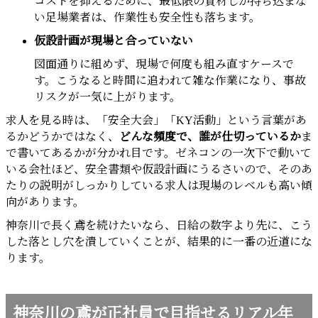
コストを抑えるために、最低限の資材しか持ち込まな
い足場業者は、作業性も安全性も落ちます。
仮設計画が現場と合っていない
図面通りに組めず、現場で何度も組み直すケースで
す。こうなると時間に追われて雑な作業になり、事故
リスクが一気に上がります。
求人を見る時は、「安全大会」「KY活動」という言葉があ
るかどうかではなく、
どんな頻度で、誰が仕切っているか
ま
で書いてあるかが分かれ目です。ゼネコンの一次下で動いて
いる会社ほど、安全書類や仮設計画にうるさいので、そのあ
たりの説明がしっかりしている求人は現場のレベルも高い傾
向があります。
神奈川で長く鳶を続けたいなら、日給の数字より先に、こう
した落とし穴を潰していくことが、結果的に一番の近道にな
ります。
神奈川の鳶が正社員で目指せるリアル年