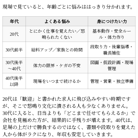
現場で見ていると、年齢ごとに悩みははっきり分かれます。
年代
よくある悩み
身につけたい力
とにかく仕事を覚えたい／怒
基本動作・安全ルー
20代
鳴られたくない
ル・体力作り
段取り力・後輩指導・
30代前半
給料アップ／家族との時間
職長補佐
30代後半
図面・仮設計画・現場
体力の限界・ケガの不安
～40代
管理
40代後半
現場をいつまで続けるか
管理・営業・独立準備
以降
20代は「歓迎」と書かれた求人に飛び込みやすい時期です
が、そこで怒鳴り文化に潰される人も少なくありません。
30代に入ると、日当よりも「どこまで任せてもらえるか」で
会社を見極めた方が、結果的に手残りが増えます。40代は、
足場の上だけで勝負するのではなく、書類や段取りを覚えた
人から体がラクになり、年収も安定していきます。