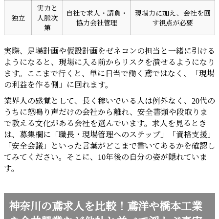
実力と
自社で求人・請負・
現場力に加え、会社を回
独立
人脈次
協力会社管理
す視点が必要
第
実際、足場計画や仮設計画をゼネコンの担当と一緒に引ける
ようになると、現場に入る前からリスクを潰せるようになり
ます。ここまで行くと、単に日当で働く鳶ではなく、「現場
の利益を作る側」に回れます。
業界人の感覚として、長く稼いでいる人は例外なく、20代の
うちに怒鳴り声だけの会社から離れ、安全書類や段取りま
で教える文化がある会社を選んでいます。求人を見るとき
は、募集欄に「職長・現場管理へのステップ」「資格支援」
「安全会議」といった言葉がどこまで書いてあるかを確認し
てみてください。そこに、10年後の自分の姿が隠れていま
す。
神奈川の鳶求人を比較！鳶洋や橋本工業