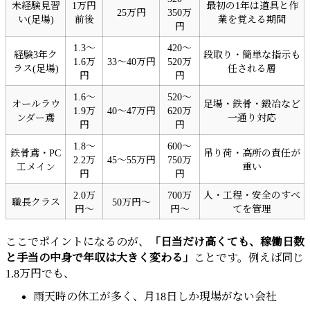
未経験見習
1万円
最初の1年は道具と作
25万円
350万
い(足場)
前後
業を覚える期間
円
1.3～
420～
経験3年ク
段取り・簡単な指示も
1.6万
33～40万円
520万
ラス(足場)
任される層
円
円
1.6～
520～
オールラウ
足場・鉄骨・鍛冶など
1.9万
40～47万円
620万
ンダー鳶
一通り対応
円
円
1.8～
600～
鉄骨鳶・PC
吊り荷・高所の責任が
2.2万
45～55万円
750万
工メイン
重い
円
円
2.0万
700万
人・工程・安全のすべ
職長クラス
50万円～
円～
円～
てを管理
ここでポイントになるのが、
「日当だけ高くても、稼働日数
と手当の中身で年収は大きく変わる」
ことです。例えば同じ
1.8万円でも、
雨天時の休工が多く、月18日しか現場がない会社