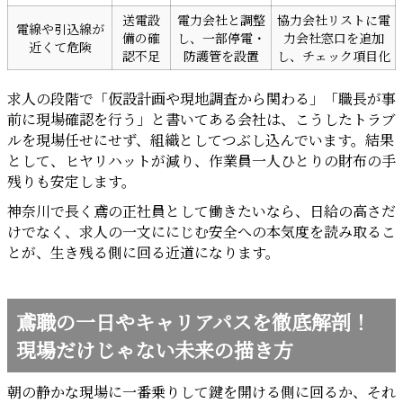
送電設
電力会社と調整
協力会社リストに電
電線や引込線が
備の確
し、一部停電・
力会社窓口を追加
近くて危険
認不足
防護管を設置
し、チェック項目化
求人の段階で「仮設計画や現地調査から関わる」「職長が事
前に現場確認を行う」と書いてある会社は、こうしたトラブ
ルを現場任せにせず、組織としてつぶし込んでいます。結果
として、ヒヤリハットが減り、作業員一人ひとりの財布の手
残りも安定します。
神奈川で長く鳶の正社員として働きたいなら、日給の高さだ
けでなく、求人の一文ににじむ安全への本気度を読み取るこ
とが、生き残る側に回る近道になります。
鳶職の一日やキャリアパスを徹底解剖！
現場だけじゃない未来の描き方
朝の静かな現場に一番乗りして鍵を開ける側に回るか、それ