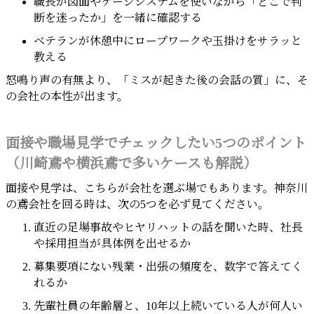
職長が図面やケージシステムを使いながら「どこで判
断を迷ったか」を一緒に確認する
ベテランが休憩中にロープワークや玉掛けをサラッと
教える
怒鳴り声の有無より、「ミスが起きた後の会話の質」に、そ
の会社の本性が出ます。
面接や職場見学でチェックしたい5つのポイント
（川崎鳶や横浜鳶で多いケースも解説）
面接や見学は、こちらが会社を選ぶ場でもあります。神奈川
の鳶会社を回る時は、次の5つを必ず見てください。
直近の足場事故やヒヤリハットの話を聞いた時、社長
や採用担当が具体例を出せるか
募集要項にない残業・出張の頻度を、数字で答えてく
れるか
先輩社員の年齢層と、10年以上続いている人が何人い