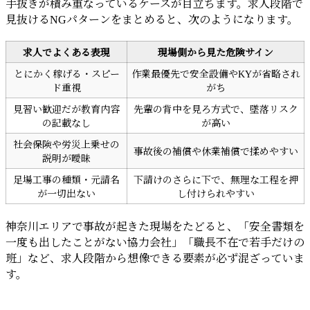
手抜きが積み重なっているケースが目立ちます。求人段階で
見抜けるNGパターンをまとめると、次のようになります。
求人でよくある表現
現場側から見た危険サイン
とにかく稼げる・スピー
作業最優先で安全設備やKYが省略され
ド重視
がち
見習い歓迎だが教育内容
先輩の背中を見ろ方式で、墜落リスク
の記載なし
が高い
社会保険や労災上乗せの
事故後の補償や休業補償で揉めやすい
説明が曖昧
足場工事の種類・元請名
下請けのさらに下で、無理な工程を押
が一切出ない
し付けられやすい
神奈川エリアで事故が起きた現場をたどると、「安全書類を
一度も出したことがない協力会社」「職長不在で若手だけの
班」など、求人段階から想像できる要素が必ず混ざっていま
す。