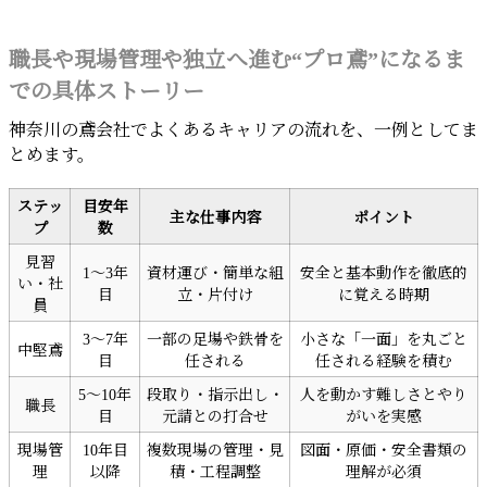
職長や現場管理や独立へ進む“プロ鳶”になるま
での具体ストーリー
神奈川の鳶会社でよくあるキャリアの流れを、一例としてま
とめます。
ステッ
目安年
主な仕事内容
ポイント
プ
数
見習
1～3年
資材運び・簡単な組
安全と基本動作を徹底的
い・社
目
立・片付け
に覚える時期
員
3～7年
一部の足場や鉄骨を
小さな「一面」を丸ごと
中堅鳶
目
任される
任される経験を積む
5～10年
段取り・指示出し・
人を動かす難しさとやり
職長
目
元請との打合せ
がいを実感
現場管
10年目
複数現場の管理・見
図面・原価・安全書類の
理
以降
積・工程調整
理解が必須