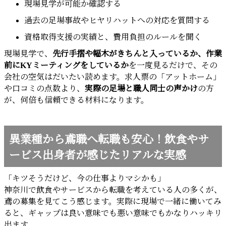
現場見学が可能か確認する
過去の足場事故やヒヤリハットへの対応を質問する
資格取得支援の実績と、費用負担のルールを聞く
現場見学で、
先行手摺や幅木がきちんと入っているか、作業
前にKYミーティングをしているか
を一度見るだけで、その
会社の空気はだいたい読めます。求人票の「アットホーム」
や口コミの点数より、
実際の足場と職人同士の声かけ
の方
が、何倍も信頼できる材料になります。
異業種から鳶職へ転職も安心！飲食やサ
ービス出身者が感じたリアルな実感
「キツそうだけど、今の仕事よりマシかも」
神奈川で飲食やサービスから転職を考えている人の多くが、
鳶の募集を見てこう感じます。実際に現場で一緒に働いてみ
ると、ギャップは良い意味でも悪い意味でもかなりハッキリ
出ます。