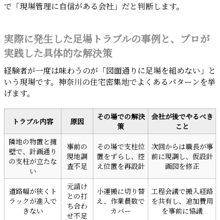
で「現場管理に自信がある会社」だと判断します。
実際に発生した足場トラブルの事例と、プロが
実践した具体的な解決策
経験者が一度は味わうのが「図面通りに足場を組めない」と
いう現場です。神奈川の住宅密集地でよくあるパターンを挙
げます。
その場での解決
会社が後でやるべき
トラブル内容
原因
策
こと
隣地の物置と擁
事前の
その場で支柱位
次回からは職長が事
壁で、計画通り
現地調
置をずらし、控
前に現調し、仮設計
の支柱が立たな
査不足
え位置を再設計
画図を修正
い
元請け
道路幅が狭くト
小運搬に切り替
工程会議で搬入経路
との打
ラックが進入で
え、作業員数で
を共有し、追加費用
ち合わ
きない
カバー
を事前に協議
せ不足