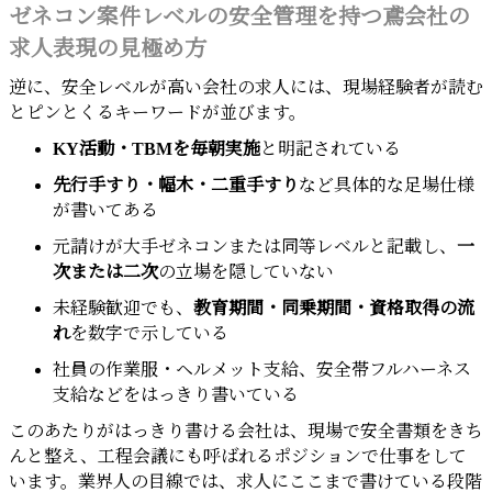
ゼネコン案件レベルの安全管理を持つ鳶会社の
求人表現の見極め方
逆に、安全レベルが高い会社の求人には、現場経験者が読む
とピンとくるキーワードが並びます。
KY活動・TBMを毎朝実施
と明記されている
先行手すり・幅木・二重手すり
など具体的な足場仕様
が書いてある
元請けが大手ゼネコンまたは同等レベルと記載し、
一
次または二次
の立場を隠していない
未経験歓迎でも、
教育期間・同乗期間・資格取得の流
れ
を数字で示している
社員の作業服・ヘルメット支給、安全帯フルハーネス
支給などをはっきり書いている
このあたりがはっきり書ける会社は、現場で安全書類をきち
んと整え、工程会議にも呼ばれるポジションで仕事をして
います。業界人の目線では、求人にここまで書けている段階