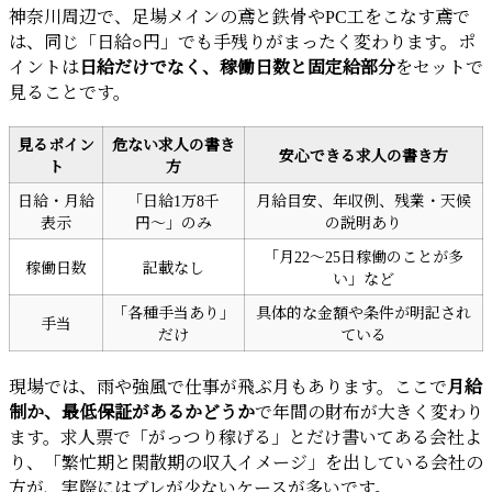
神奈川周辺で、足場メインの鳶と鉄骨やPC工をこなす鳶で
は、同じ「日給○円」でも手残りがまったく変わります。ポ
イントは
日給だけでなく、稼働日数と固定給部分
をセットで
見ることです。
見るポイン
危ない求人の書き
安心できる求人の書き方
ト
方
日給・月給
「日給1万8千
月給目安、年収例、残業・天候
表示
円〜」のみ
の説明あり
「月22〜25日稼働のことが多
稼働日数
記載なし
い」など
「各種手当あり」
具体的な金額や条件が明記され
手当
だけ
ている
現場では、雨や強風で仕事が飛ぶ月もあります。ここで
月給
制か、最低保証があるかどうか
で年間の財布が大きく変わり
ます。求人票で「がっつり稼げる」とだけ書いてある会社よ
り、「繁忙期と閑散期の収入イメージ」を出している会社の
方が、実際にはブレが少ないケースが多いです。